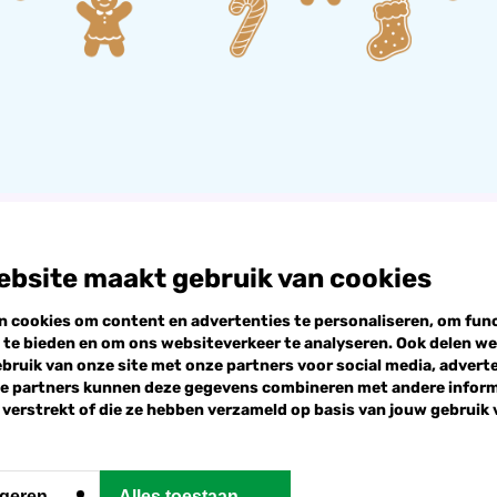
Anders
200
Mijn gegevens
Particulier
Ik doneer namens een or
of
ebsite maakt gebruik van cookies
organisatie
n cookies om content en advertenties te personaliseren, om fun
Aanhef
 te bieden en om ons websiteverkeer te analyseren. Ook delen we
rmulier
De heer
bruik van onze site met onze partners voor social media, advert
Mevrouw
ze partners kunnen deze gegevens combineren met andere informa
 verstrekt of die ze hebben verzameld op basis van jouw gebruik
Niet specificeren
geren
Alles toestaan