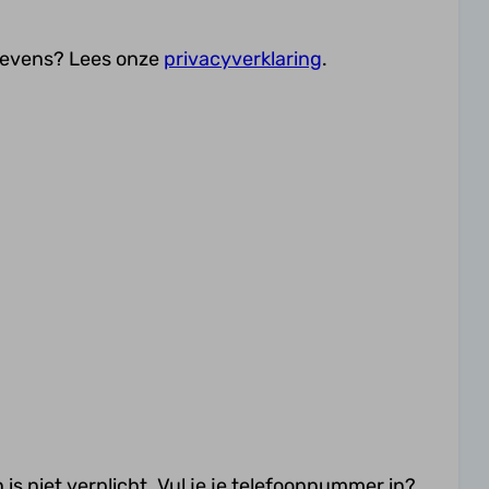
gevens? Lees onze
privacyverklaring
.
is niet verplicht. Vul je je telefoonnummer in?