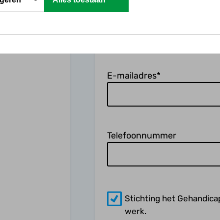
Naam
*
Voornaam
Tu
E-mailadres
*
Telefoonnummer
Email_Optin
Stichting het Gehandica
werk.