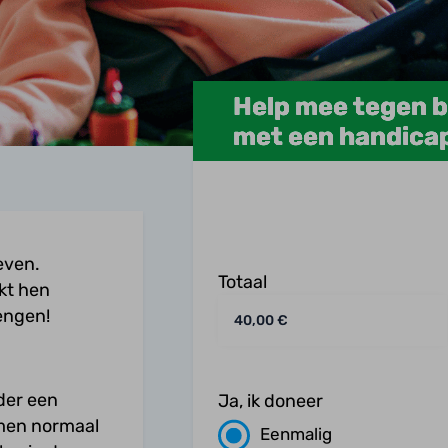
Help mee tegen b
met een handica
even.
Totaal
kt hen
engen!
der een
Ja, ik doneer
men normaal
Eenmalig