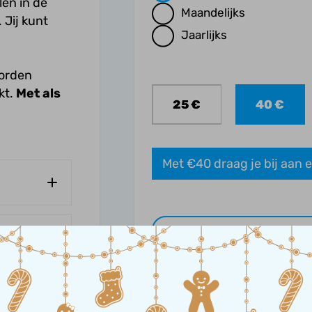
len in de
Maandelijks
 Jij kunt
Jaarlijks
worden
Bedragen
*
kt.
Met als
25 €
40 €
Met €40 draag je bij aan e
Giftbedrag_eenmalig
*
€15
€75
€100
hap?